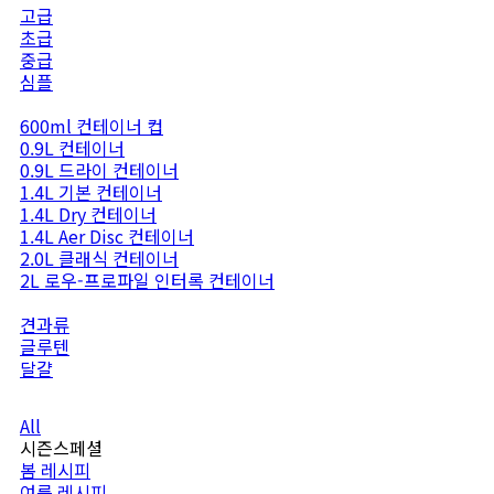
반죽
고급
빵 & 도우
초급
케이크 및 베이킹
중급
쿠키
심플
컨테이너 및 액세서리
딥스 & 스프레드
드레싱 & 소스
600ml 컨테이너 컵
향신료
0.9L 컨테이너
뷰티
0.9L 드라이 컨테이너
1.4L 기본 컨테이너
1.4L Dry 컨테이너
1.4L Aer Disc 컨테이너
2.0L 클래식 컨테이너
2L 로우-프로파일 인터록 컨테이너
알레르기 유발성 재료
견과류
글루텐
달걀
All
시즌스페셜
봄 레시피
여름 레시피