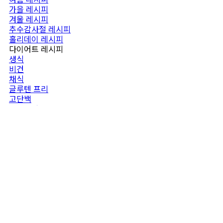
가을 레시피
겨울 레시피
추수감사절 레시피
홀리데이 레시피
다이어트 레시피
생식
비건
채식
글루텐 프리
고단백
고섬유질
영유아식
키토식
오렌지 토르티야
저칼로리
저콜레스트롤
저지방
레몬수
저염식
신생아식
지중해식
귤 드레싱
심혈관 건강
팔레오틱
식사 타입
혈당관리
스무디
단호박 머핀