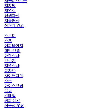
저콜레스트롤
저지방
저염식
신생아식
지중해식
심혈관 건강
식사 타입
팔레오틱
혈당관리
스무디
스프
에피타이저
메인 요리
아침식사
브런치
저녁식사
디저트
사이드디쉬
소스
아이스크림
음료
칵테일
커피 음료
식물성 우유
난이도
영유아식