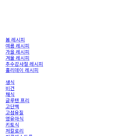
검색:
검색 버튼
All
시즌스페셜
봄 레시피
여름 레시피
가을 레시피
겨울 레시피
추수감사절 레시피
홀리데이 레시피
다이어트 레시피
생식
비건
채식
글루텐 프리
고단백
고섬유질
영유아식
키토식
저칼로리